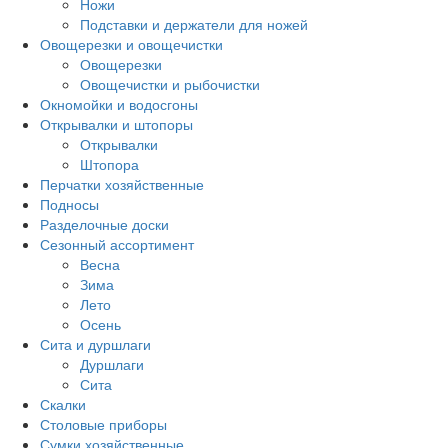
Ножи
Подставки и держатели для ножей
Овощерезки и овощечистки
Овощерезки
Овощечистки и рыбочистки
Окномойки и водосгоны
Открывалки и штопоры
Открывалки
Штопора
Перчатки хозяйственные
Подносы
Разделочные доски
Сезонный ассортимент
Весна
Зима
Лето
Осень
Сита и дуршлаги
Дуршлаги
Сита
Скалки
Столовые приборы
Сумки хозяйственные