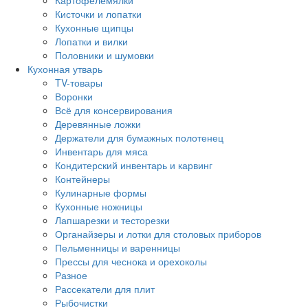
Картофелемялки
Кисточки и лопатки
Кухонные щипцы
Лопатки и вилки
Половники и шумовки
Кухонная утварь
TV-товары
Воронки
Всё для консервирования
Деревянные ложки
Держатели для бумажных полотенец
Инвентарь для мяса
Кондитерский инвентарь и карвинг
Контейнеры
Кулинарные формы
Кухонные ножницы
Лапшарезки и тесторезки
Органайзеры и лотки для столовых приборов
Пельменницы и варенницы
Прессы для чеснока и орехоколы
Разное
Рассекатели для плит
Рыбочистки