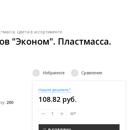
раты для дома и дачи
Весы
Все для специй
стмасса. Цвета в ассортименте.
ов "Эконом". Пластмасса.
Избранное
Сравнение
Нашли дешевле?
108.82 руб.
зу
200
шт
В КОРЗИНУ