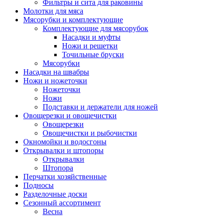
Фильтры и сита для раковины
Молотки для мяса
Мясорубки и комплектующие
Комплектующие для мясорубок
Насадки и муфты
Ножи и решетки
Точильные бруски
Мясорубки
Насадки на швабры
Ножи и ножеточки
Ножеточки
Ножи
Подставки и держатели для ножей
Овощерезки и овощечистки
Овощерезки
Овощечистки и рыбочистки
Окномойки и водосгоны
Открывалки и штопоры
Открывалки
Штопора
Перчатки хозяйственные
Подносы
Разделочные доски
Сезонный ассортимент
Весна