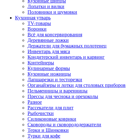
Кухонные щипцы
Лопатки и вилки
Половники и шумовки
Кухонная утварь
TV-товары
Воронки
Всё для консервирования
Деревянные ложки
Держатели для бумажных полотенец
Инвентарь для мяса
Кондитерский инвентарь и карвинг
Контейнеры
Кулинарные формы
Кухонные ножницы
Лапшарезки и тесторезки
Органайзеры и лотки для столовых приборов
Пельменницы и варенницы
Прессы для чеснока и орехоколы
Разное
Рассекатели для плит
Рыбочистки
Силиконовые коврики
Сковороды и сковорододержатели
Терки и Шинковки
Турки для кофе