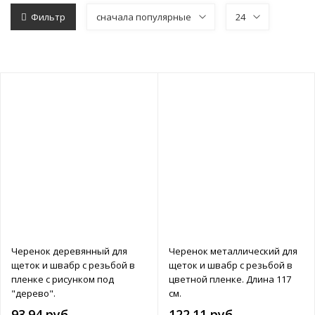
Фильтр
сначала популярные
24
Черенок деревянный для
Черенок металлический для
щеток и швабр с резьбой в
щеток и швабр с резьбой в
пленке с рисунком под
цветной пленке. Длина 117
"дерево".
см.
93.94 руб.
122.11 руб.