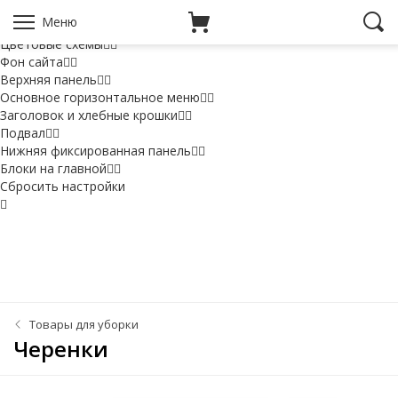
Настройки
Меню
Варианты основных блоков
Цветовые схемы
Фон сайта
Верхняя панель
Основное горизонтальное меню
Заголовок и хлебные крошки
Подвал
Нижняя фиксированная панель
Блоки на главной
Сбросить настройки
Товары для уборки
Черенки