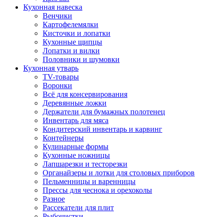
Кухонная навеска
Венчики
Картофелемялки
Кисточки и лопатки
Кухонные щипцы
Лопатки и вилки
Половники и шумовки
Кухонная утварь
TV-товары
Воронки
Всё для консервирования
Деревянные ложки
Держатели для бумажных полотенец
Инвентарь для мяса
Кондитерский инвентарь и карвинг
Контейнеры
Кулинарные формы
Кухонные ножницы
Лапшарезки и тесторезки
Органайзеры и лотки для столовых приборов
Пельменницы и варенницы
Прессы для чеснока и орехоколы
Разное
Рассекатели для плит
Рыбочистки