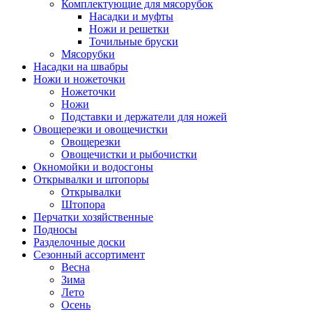
Комплектующие для мясорубок
Насадки и муфты
Ножи и решетки
Точильные бруски
Мясорубки
Насадки на швабры
Ножи и ножеточки
Ножеточки
Ножи
Подставки и держатели для ножей
Овощерезки и овощечистки
Овощерезки
Овощечистки и рыбочистки
Окномойки и водосгоны
Открывалки и штопоры
Открывалки
Штопора
Перчатки хозяйственные
Подносы
Разделочные доски
Сезонный ассортимент
Весна
Зима
Лето
Осень