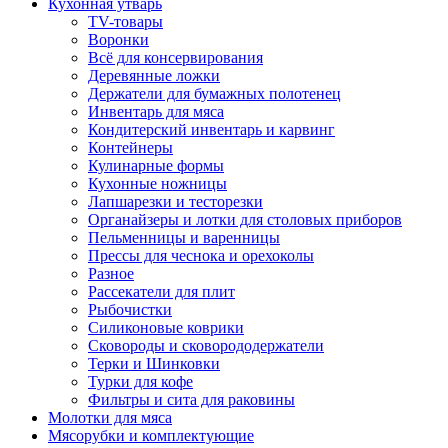
Кухонная утварь
TV-товары
Воронки
Всё для консервирования
Деревянные ложки
Держатели для бумажных полотенец
Инвентарь для мяса
Кондитерский инвентарь и карвинг
Контейнеры
Кулинарные формы
Кухонные ножницы
Лапшарезки и тесторезки
Органайзеры и лотки для столовых приборов
Пельменницы и варенницы
Прессы для чеснока и орехоколы
Разное
Рассекатели для плит
Рыбочистки
Силиконовые коврики
Сковороды и сковорододержатели
Терки и Шинковки
Турки для кофе
Фильтры и сита для раковины
Молотки для мяса
Мясорубки и комплектующие