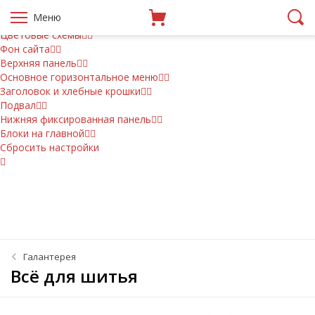
Настройки
Меню
Варианты основных блоков
Цветовые схемы
Фон сайта
Верхняя панель
Основное горизонтальное меню
Заголовок и хлебные крошки
Подвал
Нижняя фиксированная панель
Блоки на главной
Сбросить настройки
Галантерея
Всё для шитья