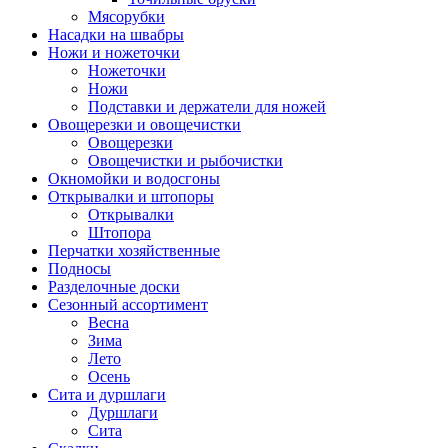
Мясорубки
Насадки на швабры
Ножи и ножеточки
Ножеточки
Ножи
Подставки и держатели для ножей
Овощерезки и овощечистки
Овощерезки
Овощечистки и рыбочистки
Окномойки и водосгоны
Открывалки и штопоры
Открывалки
Штопора
Перчатки хозяйственные
Подносы
Разделочные доски
Сезонный ассортимент
Весна
Зима
Лето
Осень
Сита и дуршлаги
Дуршлаги
Сита