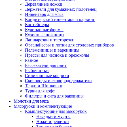
Деревянные ложки
Держатели для бумажных полотенец
Инвентарь для мяса
Кондитерский инвентарь и карвинг
Контейнеры
Кулинарные формы
Кухонные ножницы
Лапшарезки и тесторезки
Органайзеры и лотки для столовых приборов
Пельменницы и варенницы
Прессы для чеснока и орехоколы
Разное
Рассекатели для плит
Рыбочистки
Силиконовые коврики
Сковороды и сковорододержатели
Терки и Шинковки
Турки для кофе
Фильтры и сита для раковины
Молотки для мяса
Мясорубки и комплектующие
Комплектующие для мясорубок
Насадки и муфты
Ножи и решетки
Точильные бруски