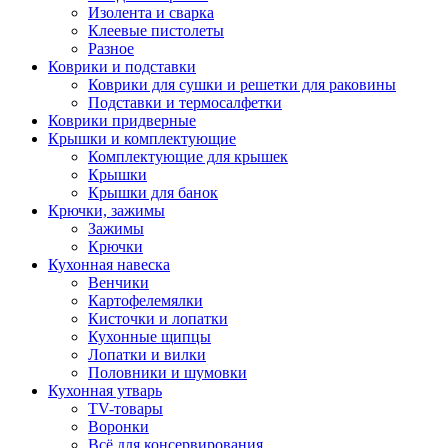
Изолента и сварка
Клеевые пистолеты
Разное
Коврики и подставки
Коврики для сушки и решетки для раковины
Подставки и термосалфетки
Коврики придверные
Крышки и комплектующие
Комплектующие для крышек
Крышки
Крышки для банок
Крючки, зажимы
Зажимы
Крючки
Кухонная навеска
Венчики
Картофелемялки
Кисточки и лопатки
Кухонные щипцы
Лопатки и вилки
Половники и шумовки
Кухонная утварь
TV-товары
Воронки
Всё для консервирования