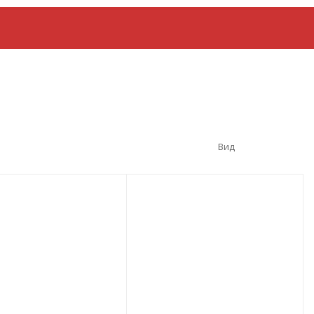
араты для дома и дачи
Весы
Все для спец
Вид