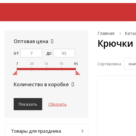
Товары для праздника
Автотовары
Аксе
Главная
Ката
Крючки
Оптовая цена
от
до
Сортировка
сна
7
29
51
73
95
Количество в коробке
Товары для праздника