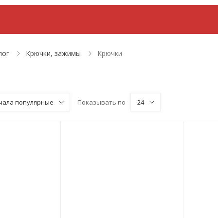
ссуары для ванной комнаты и туалета
Биопреп
лог
Крючки, зажимы
Крючки
чала популярные
Показывать по
24