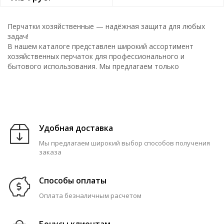
Перчатки хозяйственные — надёжная защита для любых
задач!
В нашем каталоге представлен широкий ассортимент
хозяйственных перчаток для профессионального и
бытового использования. Мы предлагаем только
качественные и удобные решения, которые обеспечат
защиту рук и комфорт при выполнении любых работ.
Ассортимент раздела:
Перчатки одноразовые — гигиеничность и удобство для
кратковременных работ, косметологии, медицины и
Удобная доставка
пищевой индустрии.
Мы предлагаем широкий выбор способов получения
Латексные перчатки — эластичность, высокая
заказа
чувствительность и отличная защита от влаги и бытовой
химии.
Нитриловые перчатки — гипоаллергенны, устойчивы к
Способы оплаты
проколам и агрессивным веществам, идеальны для уборки,
Оплата безналичным расчетом
ремонта и работы с химией.
Силиконовые перчатки — долговечны, термостойки,
подходят для работы с горячими предметами, а также для
Бонусы клиентам