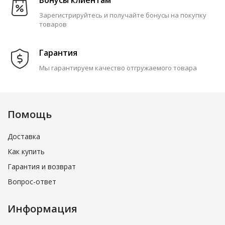
мытья посуды и уборки.
Перчатки для хозяйственных работ — прочные,
Зарегистрируйтесь и получайте бонусы на покупку
износостойкие модели, специально разработанные для
товаров
защиты рук при выполнении домашних и профессиональных
задач: уборка, работа в саду, ремонт, обслуживание
Гарантия
техники.
Размеры:
Мы гарантируем качество отгружаемого товара
В наличии все популярные размеры: S, M, L, XL — для
идеальной посадки на любую руку.
Помощь
Доставка
Как купить
Гарантия и возврат
Вопрос-ответ
Информация