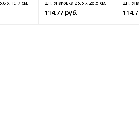
,8 х 19,7 см.
шт. Упаковка 25,5 х 28,5 см.
шт. Упа
 5; 11,3 х 5,3;
Расчески 19,7 х 5; 21,7 х 4,5;
Расческ
114.77 руб.
114.7
 х 8,5 см.
20,8 х 4,7 см. Цвета в
4,8; 22
тименте.
ассортименте.
ассорт