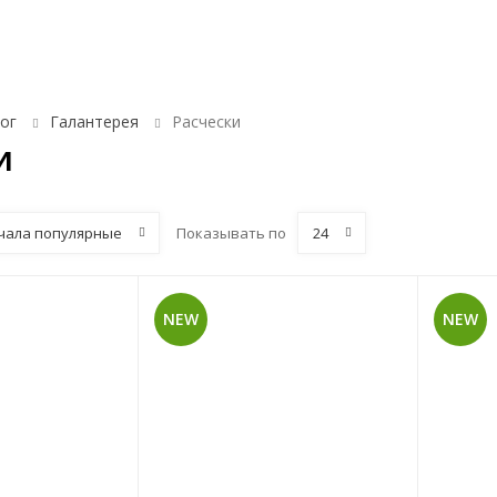
Аксессуары для ванной комнаты и туалета
Био
ог
Галантерея
Расчески
и
чала популярные
Показывать по
24
NEW
NEW