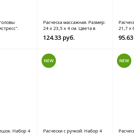
головы
Расческа массажная. Размер:
Расчес
стресс".
24 х 23,5 х 4 см. Цвета в
21,7 х 
ассортименте.
124.33 руб.
95.63
NEW
NEW
ешок. Набор 4
Расчески с ручкой. Набор 4
Расчес