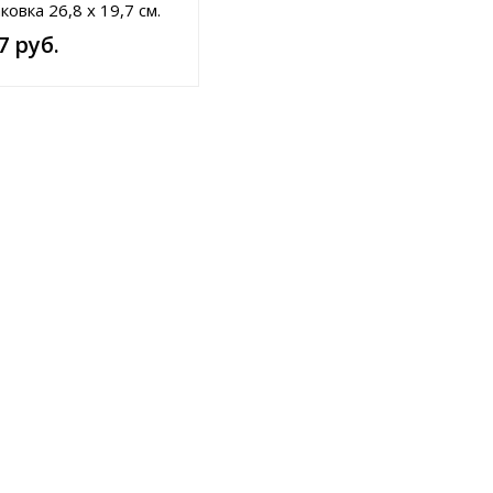
ковка 26,8 х 19,7 см.
и 21 х 4,8; 20 х 5; 22 х
7 руб.
 х 4,5 см. Цвета в
именте.