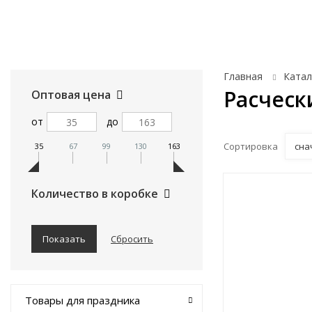
Товары для праздника
Автотовары
Главная
Катал
Расческ
Оптовая цена
от
до
Сортировка
сна
35
67
99
130
163
Количество в коробке
Товары для праздника