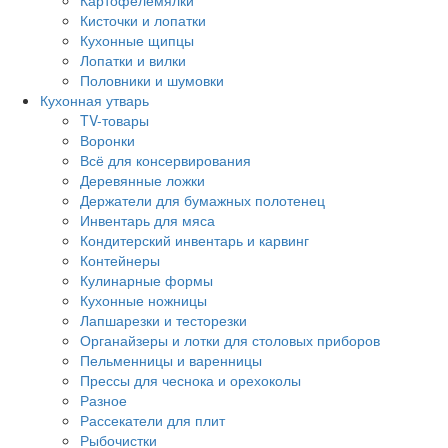
Картофелемялки
Кисточки и лопатки
Кухонные щипцы
Лопатки и вилки
Половники и шумовки
Кухонная утварь
TV-товары
Воронки
Всё для консервирования
Деревянные ложки
Держатели для бумажных полотенец
Инвентарь для мяса
Кондитерский инвентарь и карвинг
Контейнеры
Кулинарные формы
Кухонные ножницы
Лапшарезки и тесторезки
Органайзеры и лотки для столовых приборов
Пельменницы и варенницы
Прессы для чеснока и орехоколы
Разное
Рассекатели для плит
Рыбочистки