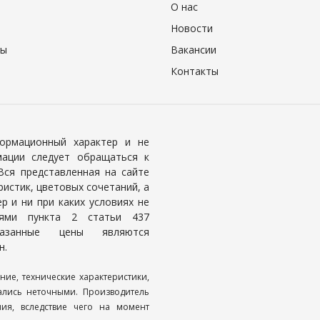
О нас
Новости
ры
Вакансии
Контакты
формационный характер и не
ации следует обращаться к
Вся представленная на сайте
истик, цветовых сочетаний, а
р и ни при каких условиях не
иями пункта 2 статьи 437
казанные цены являются
н.
ние, технические характеристики,
ались неточными. Производитель
ия, вследствие чего на момент