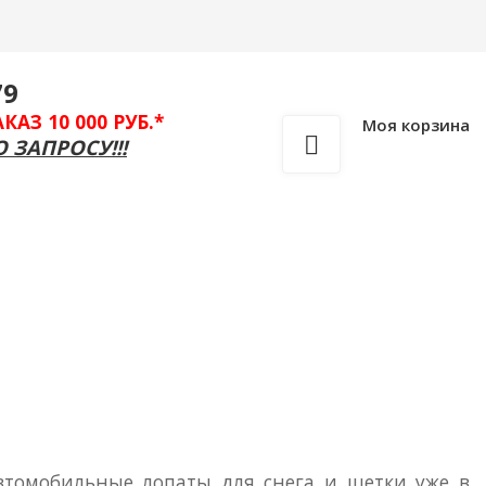
Вход
/
Регистрация
79
З 10 000 РУБ.*
Моя корзина
 ЗАПРОСУ!!!
раты для дома и дачи
Весы
Все для специй
автомобильные лопаты для снега и щетки уже в