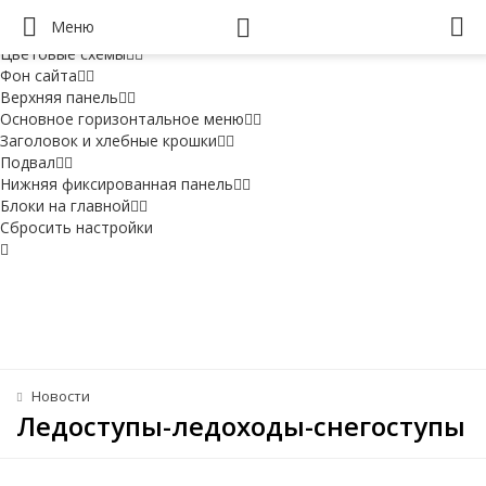
Настройки
Меню
Варианты основных блоков
Цветовые схемы
Фон сайта
Верхняя панель
Основное горизонтальное меню
Заголовок и хлебные крошки
Подвал
Нижняя фиксированная панель
Блоки на главной
Сбросить настройки
Новости
Ледоступы-ледоходы-снегоступы