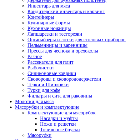
Держатели для бумажных полотенец
Инвентарь для мяса
Кондитерский инвентарь и карвинг
Контейнеры
Кулинарные формы
Кухонные ножницы
Лапшарезки и тесторезки
Органайзеры и лотки для столовых приборов
Пельменницы и варенницы
Прессы для чеснока и орехоколы
Разное
Рассекатели для плит
Рыбочистки
Силиконовые коврики
Сковороды и сковорододержатели
Терки и Шинковки
Турки для кофе
Фильтры и сита для раковины
Молотки для мяса
Мясорубки и комплектующие
Комплектующие для мясорубок
Насадки и муфты
Ножи и решетки
Точильные бруски
Мясорубки