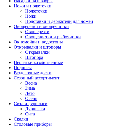
Насадки на швабры
Ножи и ножеточки
Ножеточки
Ножи
Подставки и держатели для ножей
Овощерезки и овощечистки
Овощерезки
Овощечистки и рыбочистки
Окномойки и водосгоны
Открывалки и штопоры
Открывалки
Штопора
Перчатки хозяйственные
Подносы
Разделочные доски
Сезонный ассортимент
Весна
Зима
Лето
Осень
Сита и дуршлаги
Дуршлаги
Сита
Скалки
Столовые приборы