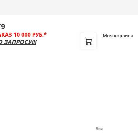
Вход
/
Регистрация
79
З 10 000 РУБ.*
Моя корзина
 ЗАПРОСУ!!!
араты для дома и дачи
Весы
Все для спец
Вид