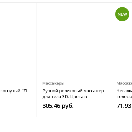
NEW
Массажеры
Массаж
зогнутый "ZL-
Ручной роликовый массажер
Чесалк
для тела 3D. Цвета в
телеск
ассортименте: фиолетовый,
см.
305.46 руб.
71.93
золотой, черный.