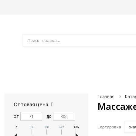
Акции
Компания
Доставка
Как купить
Товары для праздника
Автотовары
Аксе
Главная
Ката
Массаж
Оптовая цена
от
до
Сортировка
сна
71
130
188
247
306