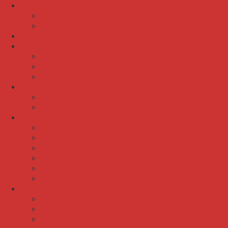
Коврики и подставки
Коврики для сушки и решетки для раковины
Подставки и термосалфетки
Коврики придверные
Крышки и комплектующие
Комплектующие для крышек
Крышки
Крышки для банок
Крючки, зажимы
Зажимы
Крючки
Кухонная навеска
Венчики
Картофелемялки
Кисточки и лопатки
Кухонные щипцы
Лопатки и вилки
Половники и шумовки
Кухонная утварь
TV-товары
Воронки
Всё для консервирования