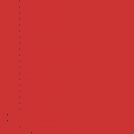
Деревянные ложки
Держатели для бумажных полотенец
Инвентарь для мяса
Кондитерский инвентарь и карвинг
Контейнеры
Кулинарные формы
Кухонные ножницы
Лапшарезки и тесторезки
Органайзеры и лотки для столовых приборов
Пельменницы и варенницы
Прессы для чеснока и орехоколы
Разное
Рассекатели для плит
Рыбочистки
Силиконовые коврики
Сковороды и сковорододержатели
Терки и Шинковки
Турки для кофе
Фильтры и сита для раковины
Молотки для мяса
Мясорубки и комплектующие
Комплектующие для мясорубок
Насадки и муфты