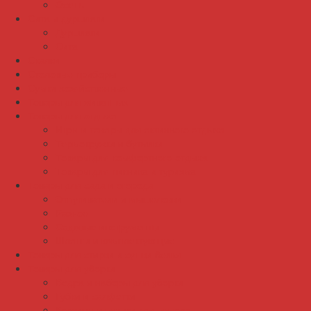
Осень
Сита и дуршлаги
Дуршлаги
Сита
Скалки
Столовые приборы
Сумки хозяйственные
Товары для животных
Товары для отдыха
Игры и товары для активного отдыха
Термокружки и бутылки
Товары для комфортного отдыха
Товары для пикника и туризма
Товары для сада и огорода
Отпугиватели и мышеловки
Разное
Садовые инструменты
Шланги и комплектующие
Товары для стирки и сушки белья
Товары для уборки
Ведра и наборы для уборки
Губки и салфетки
Корзины и мешки для мусора