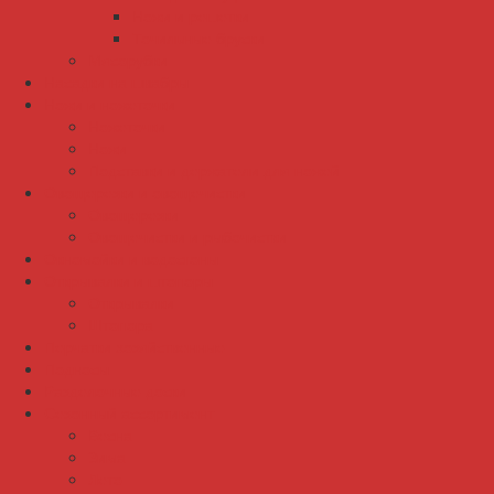
Ножи и решетки
Точильные бруски
Мясорубки
Насадки на швабры
Ножи и ножеточки
Ножеточки
Ножи
Подставки и держатели для ножей
Овощерезки и овощечистки
Овощерезки
Овощечистки и рыбочистки
Окномойки и водосгоны
Открывалки и штопоры
Открывалки
Штопора
Перчатки хозяйственные
Подносы
Разделочные доски
Сезонный ассортимент
Весна
Зима
Лето