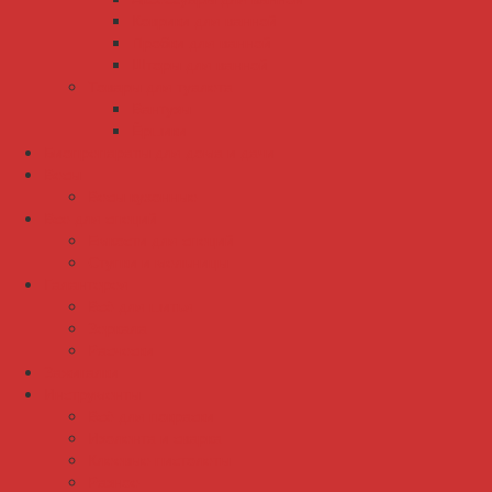
Коврики для ванной
Пробки для ванной
Шторы для ванной
Товары для туалета
Вантузы
Ёршики
Биопрепараты для дома и дачи
Весы
Весы кухонные
Все для специй
Емкости для специй
Ступки и мельницы
Галантерея
Всё для шитья
Зеркала
Расчески
Зажигалки
Инструменты
Всё для покраски
Изолента и сварка
Клеевые пистолеты
Разное